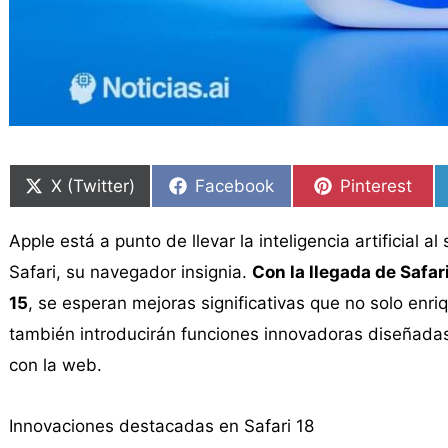
Compartir
Compartir
Compartir
Compartir
Compartir
Compartir
en
en
en
en
en
en
X (Twitter)
Facebook
Pinterest
Apple está a punto de llevar la inteligencia artificial a
Safari, su navegador insignia.
Con la llegada de Safar
15
, se esperan mejoras significativas que no solo enri
también introducirán funciones innovadoras diseñadas pa
con la web.
Innovaciones destacadas en Safari 18