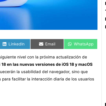
Compartir
Compartir
Compartir
Compartir
Compartir
Compartir
en
en
en
en
en
en
LinkedIn
Email
WhatsApp
l siguiente nivel con la próxima actualización de
i 18 en las nuevas versiones de iOS 18 y macOS
quecerán la usabilidad del navegador, sino que
ra facilitar la interacción diaria de los usuarios