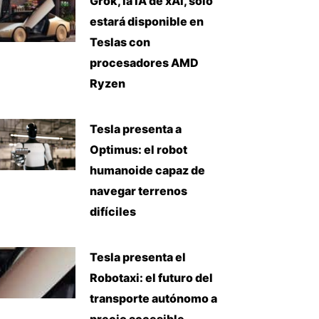
Grok, la IA de xAI, solo
estará disponible en
Teslas con
procesadores AMD
Ryzen
Tesla presenta a
Optimus: el robot
humanoide capaz de
navegar terrenos
difíciles
Tesla presenta el
Robotaxi: el futuro del
transporte autónomo a
precio accesible