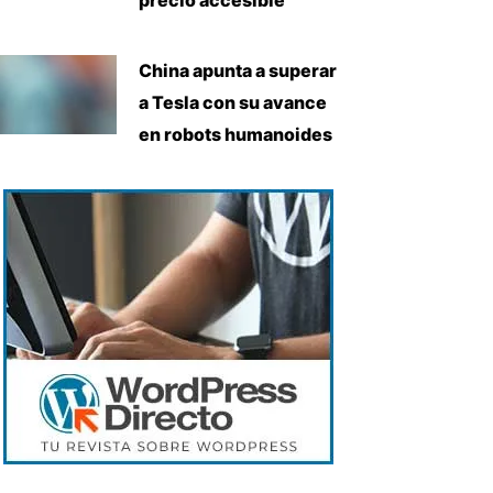
China apunta a superar
a Tesla con su avance
en robots humanoides