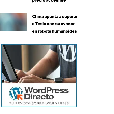
China apunta a superar
a Tesla con su avance
en robots humanoides