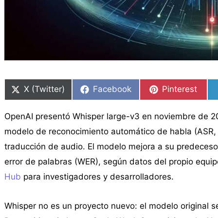
Compartir
Compartir
Compartir
Compartir
Compartir
Compartir
en
en
en
en
en
en
X (Twitter)
Facebook
Pinterest
OpenAI presentó Whisper large-v3 en noviembre de 2
modelo de reconocimiento automático de habla (ASR, 
traducción de audio. El modelo mejora a su predeceso
error de palabras (WER), según datos del propio equi
Hub
para investigadores y desarrolladores.
Whisper no es un proyecto nuevo: el modelo original s