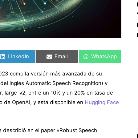
Compartir
Compartir
Compartir
Compartir
Compartir
Compartir
en
en
en
en
en
en
LinkedIn
Email
WhatsApp
023 como la versión más avanzada de su
del inglés Automatic Speech Recognition) y
r, large-v2, entre un 10% y un 20% en tasa de
po de OpenAI, y está disponible en
Hugging Face
e describió en el paper «Robust Speech