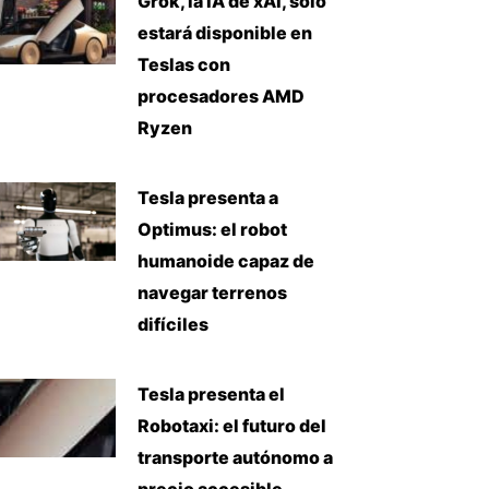
Grok, la IA de xAI, solo
estará disponible en
Teslas con
procesadores AMD
Ryzen
Tesla presenta a
Optimus: el robot
humanoide capaz de
navegar terrenos
difíciles
Tesla presenta el
Robotaxi: el futuro del
transporte autónomo a
precio accesible