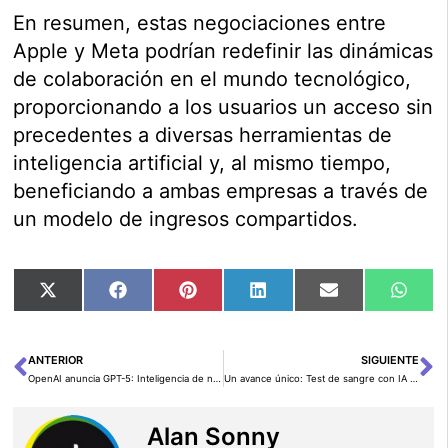
En resumen, estas negociaciones entre
Apple y Meta podrían redefinir las dinámicas
de colaboración en el mundo tecnológico,
proporcionando a los usuarios un acceso sin
precedentes a diversas herramientas de
inteligencia artificial y, al mismo tiempo,
beneficiando a ambas empresas a través de
un modelo de ingresos compartidos.
Compartir
Compartir
Compartir
Compartir
Compartir
Comp
X
Facebook
Pinterest
LinkedIn
Email
Wha
en
en
en
en
en
en
(Twitter)
ANTERIOR
SIGUIENTE
Ant
Si
OpenAI anuncia GPT-5: Inteligencia de nivel Ph.D. llegará en 2025
Un avance único: Test de sangre con IA para detectar el Parkinson
Alan Sonny