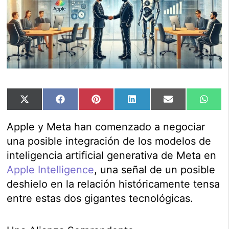
Compartir
Compartir
Compartir
Compartir
Compartir
Comp
X
Facebook
Pinterest
LinkedIn
Email
Wha
en
en
en
en
en
en
(Twitter)
Apple y Meta han comenzado a negociar
una posible integración de los modelos de
inteligencia artificial generativa de Meta en
Apple Intelligence
, una señal de un posible
deshielo en la relación históricamente tensa
entre estas dos gigantes tecnológicas.