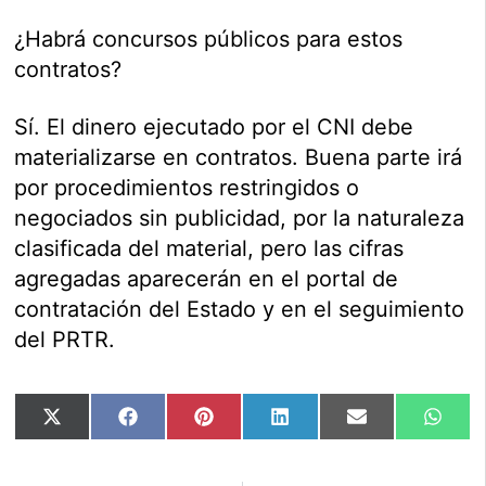
¿Habrá concursos públicos para estos
contratos?
Sí. El dinero ejecutado por el CNI debe
materializarse en contratos. Buena parte irá
por procedimientos restringidos o
negociados sin publicidad, por la naturaleza
clasificada del material, pero las cifras
agregadas aparecerán en el portal de
contratación del Estado y en el seguimiento
del PRTR.
Compartir
Compartir
Compartir
Compartir
Compartir
Comp
X
Facebook
Pinterest
LinkedIn
Email
Wha
en
en
en
en
en
en
(Twitter)