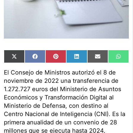
Compartir
Compartir
Compartir
Compartir
Compartir
Comp
X
Facebook
Pinterest
LinkedIn
Email
Wha
en
en
en
en
en
en
(Twitter)
El Consejo de Ministros autorizó el 8 de
noviembre de 2022 una transferencia de
1.272.727 euros del Ministerio de Asuntos
Económicos y Transformación Digital al
Ministerio de Defensa, con destino al
Centro Nacional de Inteligencia (CNI). Es la
primera anualidad de un convenio de 28
millones que se ejecuta hasta 2024,