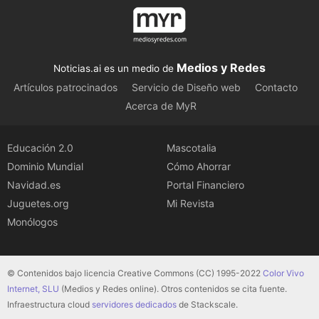
Medios y Redes
Noticias.ai es un medio de
Artículos patrocinados
Servicio de Diseño web
Contacto
Acerca de MyR
Educación 2.0
Mascotalia
Dominio Mundial
Cómo Ahorrar
Navidad.es
Portal Financiero
Juguetes.org
Mi Revista
Monólogos
© Contenidos bajo licencia Creative Commons (CC) 1995-2022
Color Vivo
Internet, SLU
(Medios y Redes online). Otros contenidos se cita fuente.
Infraestructura cloud
servidores dedicados
de Stackscale.