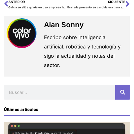
ANTERIOR
SIGUIENTE
Ant
Si
Galicia se sitúa quinta en uso empresarial de IA (INE 2022)
Granada presentó su candidatura para acoger la AESIA: la sede que finalmente ganó A Coruña
Alan Sonny
Escribo sobre inteligencia
artificial, robótica y tecnología y
sigo la actualidad y notas del
sector.
Buscar
Últimos artículos