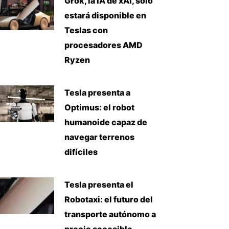
Grok, la IA de xAI, solo
estará disponible en
Teslas con
procesadores AMD
Ryzen
Tesla presenta a
Optimus: el robot
humanoide capaz de
navegar terrenos
difíciles
Tesla presenta el
Robotaxi: el futuro del
transporte autónomo a
precio accesible