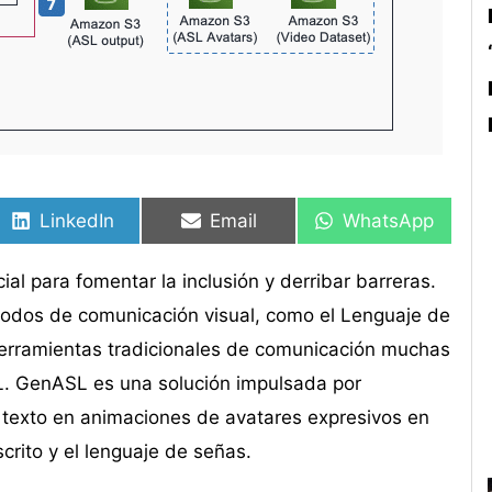
Compartir
Compartir
Compartir
Compartir
Compartir
Compartir
en
en
en
en
en
en
LinkedIn
Email
WhatsApp
al para fomentar la inclusión y derribar barreras.
odos de comunicación visual, como el Lenguaje de
 herramientas tradicionales de comunicación muchas
L. GenASL es una solución impulsada por
 o texto en animaciones de avatares expresivos en
crito y el lenguaje de señas.