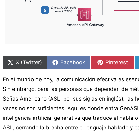
Compartir
Compartir
Compartir
Compartir
Compartir
Compartir
en
en
en
en
en
en
X (Twitter)
Facebook
Pinterest
En el mundo de hoy, la comunicación efectiva es esenci
Sin embargo, para las personas que dependen de mét
Señas Americano (ASL, por sus siglas en inglés), las
veces no son suficientes. Aquí es donde entra GenAS
inteligencia artificial generativa que traduce el habla
ASL, cerrando la brecha entre el lenguaje hablado y es