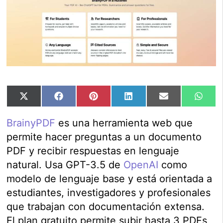
Compartir
Compartir
Compartir
Compartir
Compartir
Comp
X
Facebook
Pinterest
LinkedIn
Email
Wha
en
en
en
en
en
en
(Twitter)
BrainyPDF
es una herramienta web que
permite hacer preguntas a un documento
PDF y recibir respuestas en lenguaje
natural. Usa GPT-3.5 de
OpenAI
como
modelo de lenguaje base y está orientada a
estudiantes, investigadores y profesionales
que trabajan con documentación extensa.
El plan gratuito permite subir hasta 3 PDFs