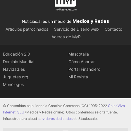
Medios y Redes
Noticias.ai es un medio de
Artículos patrocinados
Servicio de Diseño web
Contacto
Acerca de MyR
Educación 2.0
Mascotalia
Dominio Mundial
Cómo Ahorrar
Navidad.es
Portal Financiero
Juguetes.org
Mi Revista
Monólogos
© Contenidos bajo licencia Creative Commons (CC) 1995-2022
Color Vivo
Internet, SLU
(Medios y Redes online). Otros contenidos se cita fuente.
Infraestructura cloud
servidores dedicados
de Stackscale.