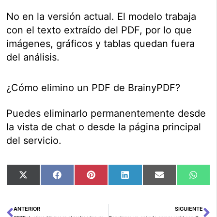
No en la versión actual. El modelo trabaja
con el texto extraído del PDF, por lo que
imágenes, gráficos y tablas quedan fuera
del análisis.
¿Cómo elimino un PDF de BrainyPDF?
Puedes eliminarlo permanentemente desde
la vista de chat o desde la página principal
del servicio.
Compartir
Compartir
Compartir
Compartir
Compartir
Comp
X
Facebook
Pinterest
LinkedIn
Email
Wha
en
en
en
en
en
en
(Twitter)
ANTERIOR
SIGUIENTE
Ant
Si