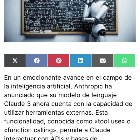
Compartir
Compartir
Compartir
Compartir
Compartir
Comp
X
Facebook
Pinterest
LinkedIn
Email
Wha
en
en
en
en
en
en
(Twitter)
En un emocionante avance en el campo de
la inteligencia artificial, Anthropic ha
anunciado que su modelo de lenguaje
Claude 3 ahora cuenta con la capacidad de
utilizar herramientas externas. Esta
funcionalidad, conocida como «tool use» o
«function calling», permite a Claude
interactuar con APIs y bases de