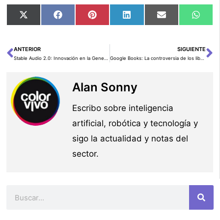
Compartir
Compartir
Compartir
Compartir
Compartir
Comp
X
Facebook
Pinterest
LinkedIn
Email
Wha
en
en
en
en
en
en
(Twitter)
ANTERIOR
SIGUIENTE
Ant
Si
Stable Audio 2.0: Innovación en la Generación de Audio IA de Stability AI
Google Books: La controversia de los libros generados por IA
Alan Sonny
Escribo sobre inteligencia
artificial, robótica y tecnología y
sigo la actualidad y notas del
sector.
Buscar