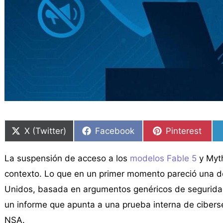
Compartir
Compartir
Compartir
Compartir
Compartir
Compartir
en
en
en
en
en
en
X (Twitter)
Facebook
Pinterest
La suspensión de acceso a los
modelos Fable 5
y Myth
contexto. Lo que en un primer momento pareció una d
Unidos, basada en argumentos genéricos de seguridad 
un informe que apunta a una prueba interna de cibers
NSA.