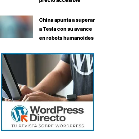
China apunta a superar
a Tesla con su avance
en robots humanoides