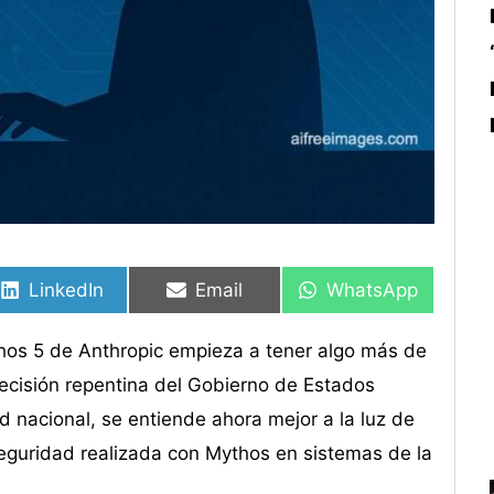
Compartir
Compartir
Compartir
Compartir
Compartir
Compartir
en
en
en
en
en
en
LinkedIn
Email
WhatsApp
os 5 de Anthropic empieza a tener algo más de
ecisión repentina del Gobierno de Estados
nacional, se entiende ahora mejor a la luz de
eguridad realizada con Mythos en sistemas de la