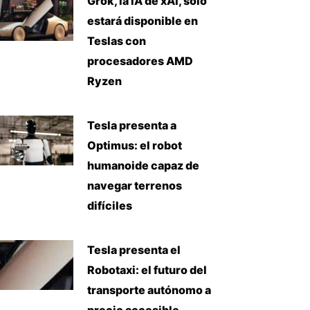
Grok, la IA de xAI, solo
estará disponible en
Teslas con
procesadores AMD
Ryzen
Tesla presenta a
Optimus: el robot
humanoide capaz de
navegar terrenos
difíciles
Tesla presenta el
Robotaxi: el futuro del
transporte autónomo a
precio accesible