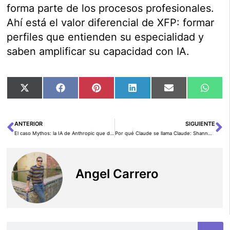
forma parte de los procesos profesionales.
Ahí está el valor diferencial de XFP: formar
perfiles que entienden su especialidad y
saben amplificar su capacidad con IA.
Compartir
Compartir
Compartir
Compartir
Compartir
Comp
X
Facebook
Pinterest
LinkedIn
Email
Wha
en
en
en
en
en
en
(Twitter)
ANTERIOR
SIGUIENTE
Ant
Si
El caso Mythos: la IA de Anthropic que disparó las alarmas en la NSA
Por qué Claude se llama Claude: Shannon, lenguaje y la vieja historia de la IA
Angel Carrero
Buscar