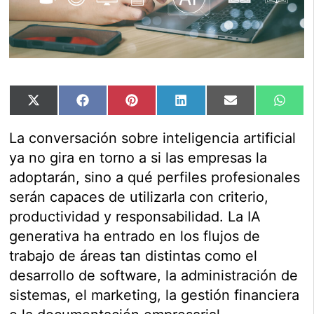
Compartir
Compartir
Compartir
Compartir
Compartir
Comp
X
Facebook
Pinterest
LinkedIn
Email
Wha
en
en
en
en
en
en
(Twitter)
La conversación sobre inteligencia artificial
ya no gira en torno a si las empresas la
adoptarán, sino a qué perfiles profesionales
serán capaces de utilizarla con criterio,
productividad y responsabilidad. La IA
generativa ha entrado en los flujos de
trabajo de áreas tan distintas como el
desarrollo de software, la administración de
sistemas, el marketing, la gestión financiera