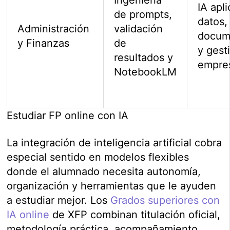
IA apl
de prompts,
datos,
Administración
validación
docum
y Finanzas
de
y gest
resultados y
empres
NotebookLM
Estudiar FP online con IA
La integración de inteligencia artificial cobra
especial sentido en modelos flexibles
donde el alumnado necesita autonomía,
organización y herramientas que le ayuden
a estudiar mejor. Los
Grados superiores con
IA online
de XFP combinan titulación oficial,
metodología práctica, acompañamiento