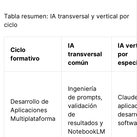
Tabla resumen: IA transversal y vertical por
ciclo
IA
IA ver
Ciclo
transversal
por
formativo
común
especi
Ingeniería
de prompts,
Claud
Desarrollo de
validación
aplica
Aplicaciones
de
desarr
Multiplataforma
resultados y
softwa
NotebookLM