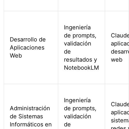
Ingeniería
de prompts,
Claud
Desarrollo de
validación
aplica
Aplicaciones
de
desarr
Web
resultados y
web
NotebookLM
Ingeniería
Claud
Administración
de prompts,
aplica
de Sistemas
validación
sistem
Informáticos en
de
redes 