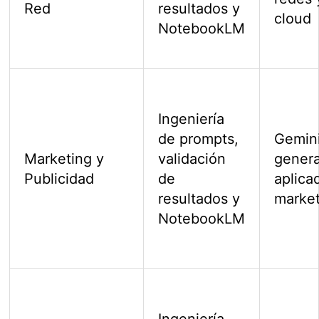
Red
resultados y
cloud
NotebookLM
Ingeniería
de prompts,
Gemini
Marketing y
validación
genera
Publicidad
de
aplica
resultados y
marke
NotebookLM
Ingeniería