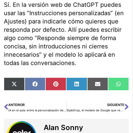
Sí. En la versión web de ChatGPT puedes
usar las “Instrucciones personalizadas” (en
Ajustes) para indicarle cómo quieres que
responda por defecto. Allí puedes escribir
algo como “Responde siempre de forma
concisa, sin introducciones ni cierres
innecesarios” y el modelo lo aplicará en
todas las conversaciones.
Compartir
Compartir
Compartir
Compartir
Compartir
Comp
X
Facebook
Pinterest
LinkedIn
Email
Wha
en
en
en
en
en
en
(Twitter)
ANTERIOR
SIGUIENTE
Ant
Si
IA en el aula: entre la personalización del aprendizaje y el riesgo de plagio
StyleDrop, el modelo de Google que replica estilos visuales con una sola imagen
Alan Sonny