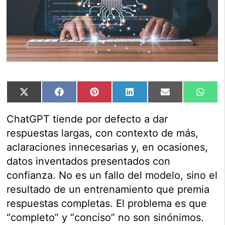
Compartir
Compartir
Compartir
Compartir
Compartir
Comp
X
Facebook
Pinterest
LinkedIn
Email
Wha
en
en
en
en
en
en
(Twitter)
ChatGPT tiende por defecto a dar
respuestas largas, con contexto de más,
aclaraciones innecesarias y, en ocasiones,
datos inventados presentados con
confianza. No es un fallo del modelo, sino el
resultado de un entrenamiento que premia
respuestas completas. El problema es que
“completo” y “conciso” no son sinónimos.