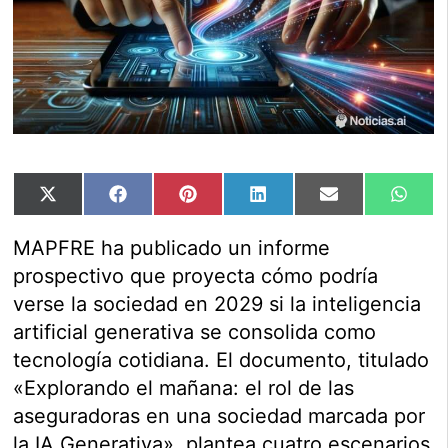
Compartir
Compartir
Compartir
Compartir
Compartir
Comp
X
Facebook
Pinterest
LinkedIn
Email
Wha
en
en
en
en
en
en
(Twitter)
MAPFRE ha publicado un informe
prospectivo que proyecta cómo podría
verse la sociedad en 2029 si la inteligencia
artificial generativa se consolida como
tecnología cotidiana. El documento, titulado
«Explorando el mañana: el rol de las
aseguradoras en una sociedad marcada por
la IA Generativa», plantea cuatro escenarios