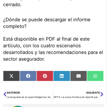
cerrado.
¿Dónde se puede descargar el informe
completo?
Está disponible en PDF al final de este
artículo, con los cuatro escenarios
desarrollados y las recomendaciones para el
sector asegurador.
Compartir
Compartir
Compartir
Compartir
Compartir
Comp
X
Facebook
Pinterest
LinkedIn
Email
Wha
en
en
en
en
en
en
(Twitter)
ANTERIOR
SIGUIENTE
Ant
Si
La búsqueda de la superinteligencia: Sam Altman y el desafío de la próxima generación de IA
GPT-5: La nueva frontera de OpenAI para el verano