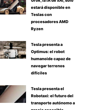
Grok, la IA de xAI, solo
estará disponible en
Teslas con
procesadores AMD
Ryzen
Tesla presenta a
Optimus: el robot
humanoide capaz de
navegar terrenos
difíciles
Tesla presenta el
Robotaxi: el futuro del
transporte autónomo a
precio accesible