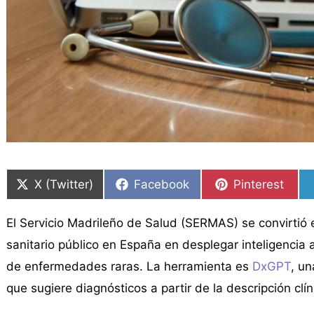
Compartir
Compartir
Compartir
Compartir
Compartir
Compartir
en
en
en
en
en
en
X (Twitter)
Facebook
Pinterest
El Servicio Madrileño de Salud (SERMAS) se convirtió
sanitario público en España en desplegar inteligencia art
de enfermedades raras. La herramienta es
DxGPT
, u
que sugiere diagnósticos a partir de la descripción clín