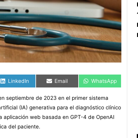
Compartir
Compartir
Compartir
Compartir
Compartir
Compartir
en
en
en
en
en
en
LinkedIn
Email
WhatsApp
 en septiembre de 2023 en el primer sistema
ificial (IA) generativa para el diagnóstico clínico
na aplicación web basada en GPT-4 de OpenAI
ica del paciente.