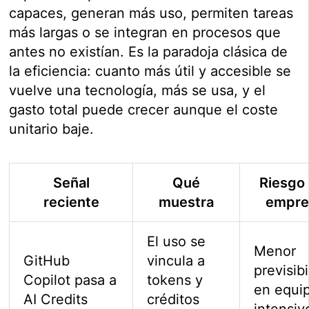
capaces, generan más uso, permiten tareas
más largas o se integran en procesos que
antes no existían. Es la paradoja clásica de
la eficiencia: cuanto más útil y accesible se
vuelve una tecnología, más se usa, y el
gasto total puede crecer aunque el coste
unitario baje.
Señal
Qué
Riesgo
reciente
muestra
empre
El uso se
Menor
GitHub
vincula a
previsib
Copilot pasa a
tokens y
en equi
AI Credits
créditos
intensiv