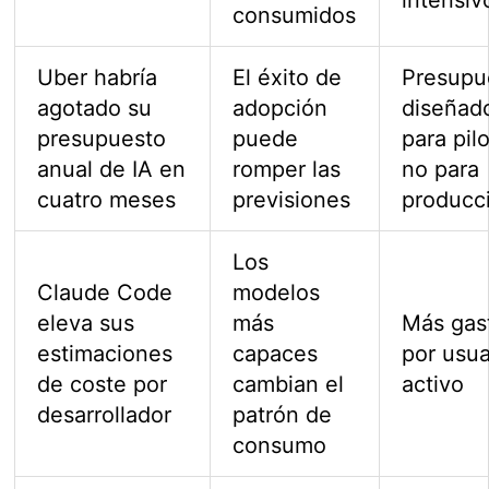
consumidos
Uber habría
El éxito de
Presupu
agotado su
adopción
diseñad
presupuesto
puede
para pil
anual de IA en
romper las
no para
cuatro meses
previsiones
producc
Los
Claude Code
modelos
eleva sus
más
Más gas
estimaciones
capaces
por usua
de coste por
cambian el
activo
desarrollador
patrón de
consumo