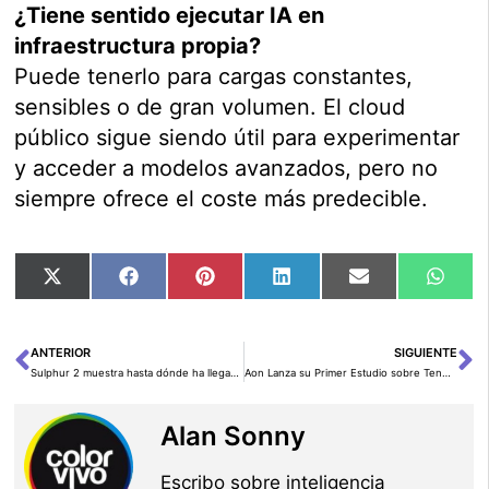
¿Tiene sentido ejecutar IA en
infraestructura propia?
Puede tenerlo para cargas constantes,
sensibles o de gran volumen. El cloud
público sigue siendo útil para experimentar
y acceder a modelos avanzados, pero no
siempre ofrece el coste más predecible.
Compartir
Compartir
Compartir
Compartir
Compartir
Comp
X
Facebook
Pinterest
LinkedIn
Email
Wha
en
en
en
en
en
en
(Twitter)
ANTERIOR
SIGUIENTE
Ant
Si
Sulphur 2 muestra hasta dónde ha llegado el vídeo generativo local
Aon Lanza su Primer Estudio sobre Tendencias en Capital Humano
Alan Sonny
Escribo sobre inteligencia