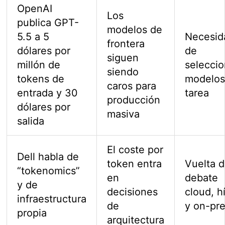
OpenAI
Los
publica GPT-
modelos de
5.5 a 5
Necesid
frontera
dólares por
de
siguen
millón de
seleccio
siendo
tokens de
modelos
caros para
entrada y 30
tarea
producción
dólares por
masiva
salida
El coste por
Dell habla de
token entra
Vuelta d
“tokenomics”
en
debate
y de
decisiones
cloud, h
infraestructura
de
y on-pr
propia
arquitectura