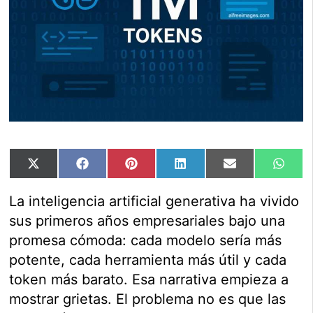
Compartir
Compartir
Compartir
Compartir
Compartir
Comp
X
Facebook
Pinterest
LinkedIn
Email
Wha
en
en
en
en
en
en
(Twitter)
La inteligencia artificial generativa ha vivido
sus primeros años empresariales bajo una
promesa cómoda: cada modelo sería más
potente, cada herramienta más útil y cada
token más barato. Esa narrativa empieza a
mostrar grietas. El problema no es que las