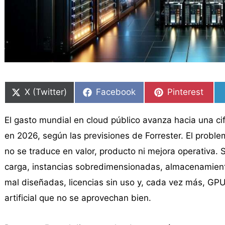
Compartir
Compartir
Compartir
Compartir
Compartir
Compartir
en
en
en
en
en
en
X (Twitter)
Facebook
Pinterest
El gasto mundial en cloud público avanza hacia una cifr
en 2026, según las previsiones de Forrester. El probl
no se traduce en valor, producto ni mejora operativa. 
carga, instancias sobredimensionadas, almacenamient
mal diseñadas, licencias sin uso y, cada vez más, GPU
artificial que no se aprovechan bien.