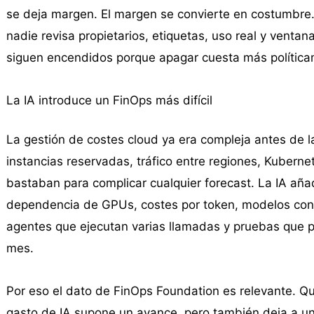
se deja margen. El margen se convierte en costumbre.
nadie revisa propietarios, etiquetas, uso real y ventan
siguen encendidos porque apagar cuesta más política
La IA introduce un FinOps más difícil
La gestión de costes cloud ya era compleja antes de l
instancias reservadas, tráfico entre regiones, Kuberne
bastaban para complicar cualquier forecast. La IA añ
dependencia de GPUs, costes por token, modelos con p
agentes que ejecutan varias llamadas y pruebas que p
mes.
Por eso el dato de FinOps Foundation es relevante. Qu
gasto de IA supone un avance, pero también deja a un 