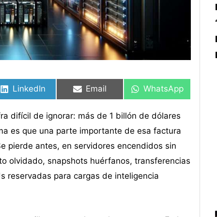
Compartir
Compartir
Compartir
Compartir
Compartir
Compartir
en
en
en
en
en
en
LinkedIn
Email
WhatsApp
a difícil de ignorar: más de 1 billón de dólares
ema es que una parte importante de esa factura
Se pierde antes, en servidores encendidos sin
o olvidado, snapshots huérfanos, transferencias
s reservadas para cargas de inteligencia