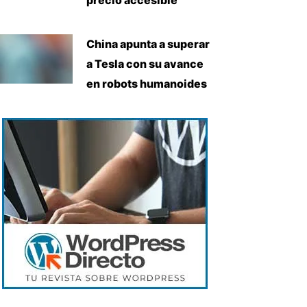
China apunta a superar
a Tesla con su avance
en robots humanoides