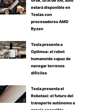
Grok, la IA de xAI, solo
estará disponible en
Teslas con
procesadores AMD
Ryzen
Tesla presenta a
Optimus: el robot
humanoide capaz de
navegar terrenos
difíciles
Tesla presenta el
Robotaxi: el futuro del
transporte autónomo a
precio accesible