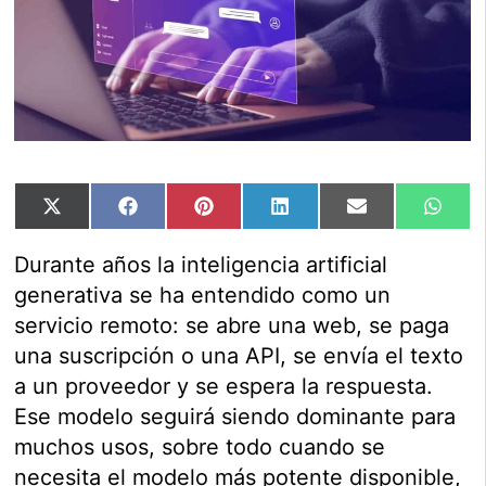
Compartir
Compartir
Compartir
Compartir
Compartir
Comp
X
Facebook
Pinterest
LinkedIn
Email
Wha
en
en
en
en
en
en
(Twitter)
Durante años la inteligencia artificial
generativa se ha entendido como un
servicio remoto: se abre una web, se paga
una suscripción o una API, se envía el texto
a un proveedor y se espera la respuesta.
Ese modelo seguirá siendo dominante para
muchos usos, sobre todo cuando se
necesita el modelo más potente disponible,