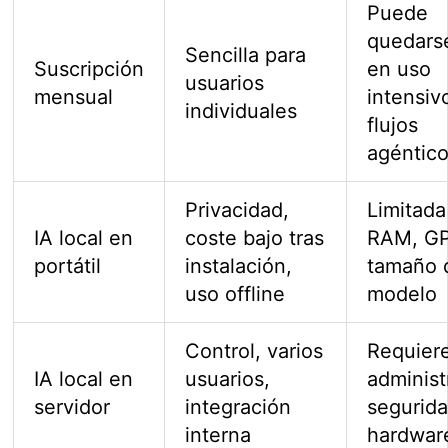
Puede
quedars
Sencilla para
Suscripción
en uso
usuarios
mensual
intensiv
individuales
flujos
agéntic
Privacidad,
Limitada
IA local en
coste bajo tras
RAM, G
portátil
instalación,
tamaño 
uso offline
modelo
Control, varios
Requier
IA local en
usuarios,
administ
servidor
integración
segurida
interna
hardwar