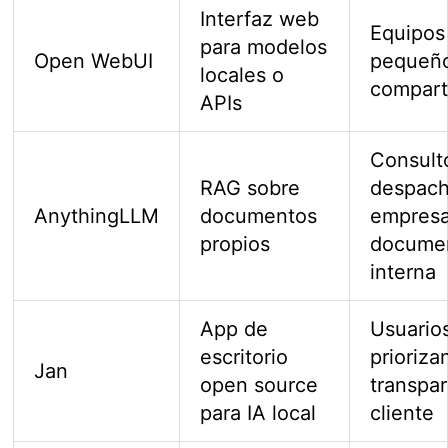
Interfaz web
Equipos
para modelos
Open WebUI
pequeño
locales o
compart
APIs
Consult
RAG sobre
despach
AnythingLLM
documentos
empresa
propios
docume
interna
App de
Usuario
escritorio
prioriza
Jan
open source
transpar
para IA local
cliente