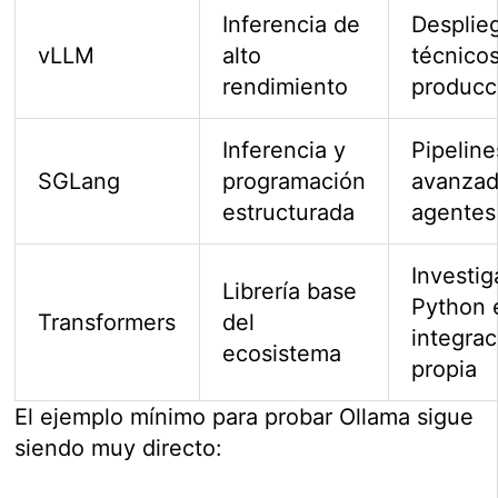
Inferencia de
Desplie
vLLM
alto
técnico
rendimiento
producc
Inferencia y
Pipeline
SGLang
programación
avanzad
estructurada
agentes
Investig
Librería base
Python 
Transformers
del
integrac
ecosistema
propia
El ejemplo mínimo para probar Ollama sigue
siendo muy directo: