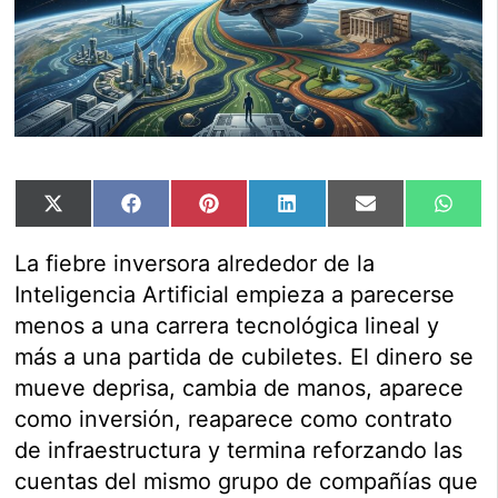
Compartir
Compartir
Compartir
Compartir
Compartir
Comp
X
Facebook
Pinterest
LinkedIn
Email
Wha
en
en
en
en
en
en
(Twitter)
La fiebre inversora alrededor de la
Inteligencia Artificial empieza a parecerse
menos a una carrera tecnológica lineal y
más a una partida de cubiletes. El dinero se
mueve deprisa, cambia de manos, aparece
como inversión, reaparece como contrato
de infraestructura y termina reforzando las
cuentas del mismo grupo de compañías que