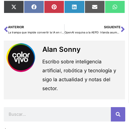
Compartir
Compartir
Compartir
Compartir
Compartir
Comp
X
Facebook
Pinterest
LinkedIn
Email
Wha
en
en
en
en
en
en
(Twitter)
ANTERIOR
SIGUIENTE
Ant
Si
La trampa que impide convertir la IA en resultados reales
OpenAI esquiva a la AEPD: Irlanda asume la vigilancia de ChatGPT en Europa
Alan Sonny
Escribo sobre inteligencia
artificial, robótica y tecnología y
sigo la actualidad y notas del
sector.
Buscar