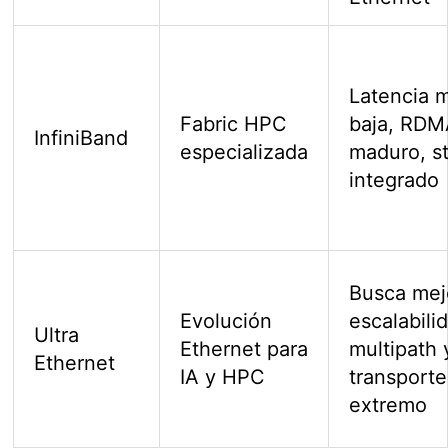
Latencia 
Fabric HPC
baja, RD
InfiniBand
especializada
maduro, s
integrado
Busca mej
Evolución
escalabili
Ultra
Ethernet para
multipath 
Ethernet
IA y HPC
transporte
extremo