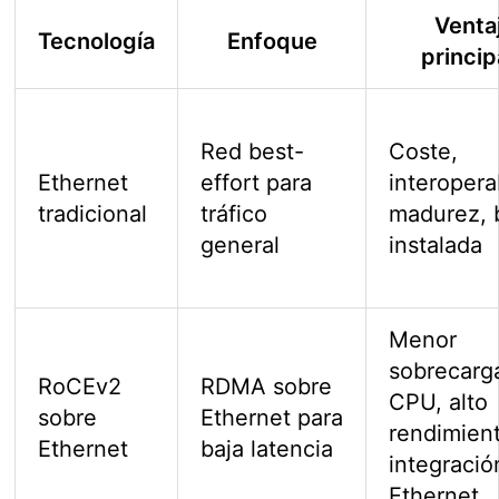
Venta
Tecnología
Enfoque
princip
Red best-
Coste,
Ethernet
effort para
interopera
tradicional
tráfico
madurez, 
general
instalada
Menor
sobrecarg
RoCEv2
RDMA sobre
CPU, alto
sobre
Ethernet para
rendimien
Ethernet
baja latencia
integració
Ethernet