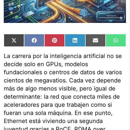
Compartir
Compartir
Compartir
Compartir
Compartir
Comp
X
Facebook
Pinterest
LinkedIn
Email
Wha
en
en
en
en
en
en
(Twitter)
La carrera por la inteligencia artificial no se
decide solo en GPUs, modelos
fundacionales o centros de datos de varios
cientos de megavatios. Cada vez depende
más de algo menos visible, pero igual de
determinante: la red que conecta miles de
aceleradores para que trabajen como si
fueran una sola máquina. En ese punto,
Ethernet está viviendo una segunda
juventud gracias a RoCE, RDMA over