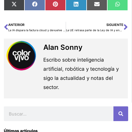
Compartir
Compartir
Compartir
Compartir
Compartir
Comp
X
Facebook
Pinterest
LinkedIn
Email
Wha
en
en
en
en
en
en
(Twitter)
ANTERIOR
SIGUIENTE
Ant
Si
La IA dispara la factura cloud y devuelve el desperdicio al centro del debate
La UE retrasa parte de la Ley de IA y endurece los abusos con contenido íntimo
Alan Sonny
Escribo sobre inteligencia
artificial, robótica y tecnología y
sigo la actualidad y notas del
sector.
Buscar
Últimos artículos