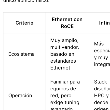
único edificio físico.
Ethernet con
Criterio
Infi
RoCE
Muy amplio,
Más
multivendor,
especi
Ecosistema
basado en
y muy
estándares
integr
Ethernet
Familiar para
Stack
equipos de
diseña
Operación
red, pero
HPC y
exige tuning
desde 
avanzado
origen