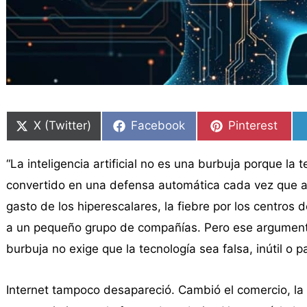
Compartir
Compartir
Compartir
Compartir
Compartir
Compartir
en
en
en
en
en
en
X (Twitter)
Facebook
Pinterest
“La inteligencia artificial no es una burbuja porque la
convertido en una defensa automática cada vez que al
gasto de los hiperescalares, la fiebre por los centros
a un pequeño grupo de compañías. Pero ese argument
burbuja no exige que la tecnología sea falsa, inútil o p
Internet tampoco desapareció. Cambió el comercio, la p