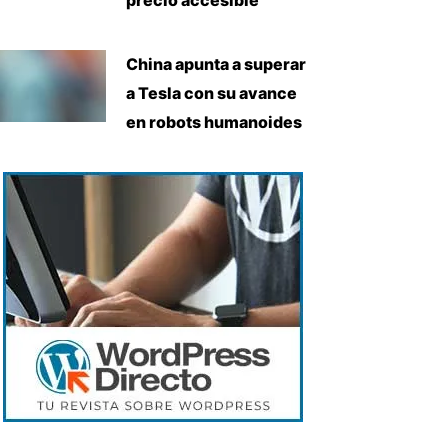
China apunta a superar
a Tesla con su avance
en robots humanoides