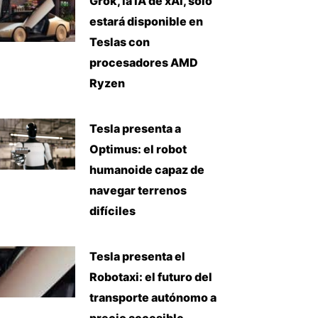
Grok, la IA de xAI, solo
estará disponible en
Teslas con
procesadores AMD
Ryzen
Tesla presenta a
Optimus: el robot
humanoide capaz de
navegar terrenos
difíciles
Tesla presenta el
Robotaxi: el futuro del
transporte autónomo a
precio accesible