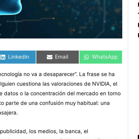
Compartir
Compartir
Compartir
Compartir
Compartir
Compartir
en
en
en
en
en
en
LinkedIn
Email
WhatsApp
 tecnología no va a desaparecer”. La frase se ha
guien cuestiona las valoraciones de NVIDIA, el
 de datos o la concentración del mercado en torno
o parte de una confusión muy habitual: una
asajera.
ublicidad, los medios, la banca, el