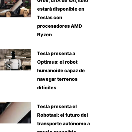
Grok, la IA de xAI, solo
estará disponible en
Teslas con
procesadores AMD
Ryzen
Tesla presenta a
Optimus: el robot
humanoide capaz de
navegar terrenos
difíciles
Tesla presenta el
Robotaxi: el futuro del
transporte autónomo a
precio accesible