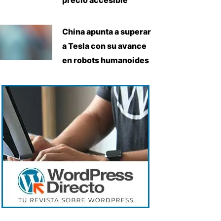
China apunta a superar
a Tesla con su avance
en robots humanoides