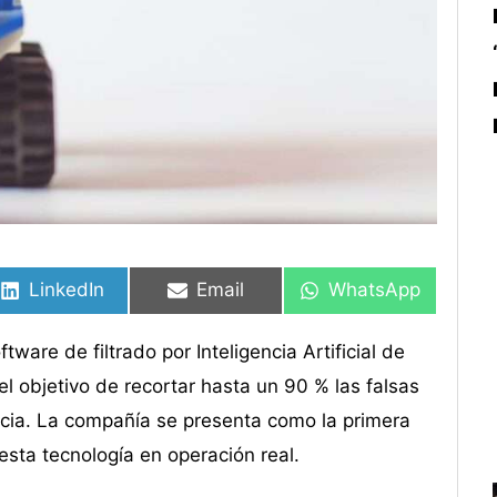
Compartir
Compartir
Compartir
Compartir
Compartir
Compartir
en
en
en
en
en
en
LinkedIn
Email
WhatsApp
are de filtrado por Inteligencia Artificial de
l objetivo de recortar hasta un 90 % las falsas
ncia. La compañía se presenta como la primera
sta tecnología en operación real.