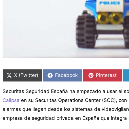
Compartir
Compartir
Compartir
Compartir
Compartir
Compartir
en
en
en
en
en
en
X (Twitter)
Facebook
Pinterest
Securitas Seguridad España ha empezado a usar el softw
Calipsa
en su Securitas Operations Center (SOC), con e
alarmas que llegan desde los sistemas de videovigila
empresa de seguridad privada en España que integra e