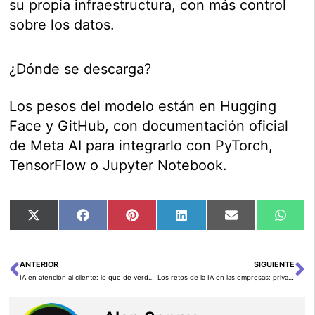
su propia infraestructura, con más control
sobre los datos.
¿Dónde se descarga?
Los pesos del modelo están en Hugging
Face y GitHub, con documentación oficial
de Meta AI para integrarlo con PyTorch,
TensorFlow o Jupyter Notebook.
Compartir
Compartir
Compartir
Compartir
Compartir
Comp
X
Facebook
Pinterest
LinkedIn
Email
Wha
en
en
en
en
en
en
(Twitter)
ANTERIOR
SIGUIENTE
Ant
Si
IA en atención al cliente: lo que de verdad cambia (y lo que no)
Los retos de la IA en las empresas: privacidad y sesgos