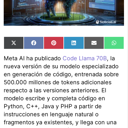
Compartir
Compartir
Compartir
Compartir
Compartir
Comp
X
Facebook
Pinterest
LinkedIn
Email
Wha
en
en
en
en
en
en
(Twitter)
Meta AI ha publicado
Code Llama 70B
, la
nueva versión de su modelo especializado
en generación de código, entrenada sobre
500.000 millones de tokens adicionales
respecto a las versiones anteriores. El
modelo escribe y completa código en
Python, C++, Java y PHP a partir de
instrucciones en lenguaje natural o
fragmentos ya existentes, y llega con una