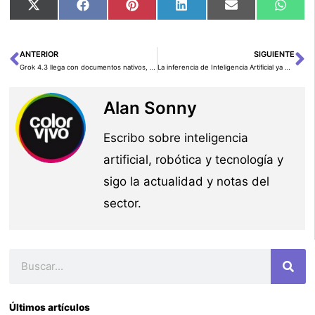
Compartir
Compartir
Compartir
Compartir
Compartir
Comp
X
Facebook
Pinterest
LinkedIn
Email
Wha
en
en
en
en
en
en
(Twitter)
ANTERIOR
SIGUIENTE
Ant
Si
Grok 4.3 llega con documentos nativos, precios más bajos y foco empresarial
La inferencia de Inteligencia Artificial ya es una carga crítica para las empresas
Alan Sonny
Escribo sobre inteligencia
artificial, robótica y tecnología y
sigo la actualidad y notas del
sector.
Buscar
Últimos artículos