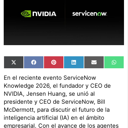
Compartir
Compartir
Compartir
Compartir
Compartir
Comp
X
Facebook
Pinterest
LinkedIn
Email
Wha
en
en
en
en
en
en
(Twitter)
En el reciente evento ServiceNow
Knowledge 2026, el fundador y CEO de
NVIDIA, Jensen Huang, se unió al
presidente y CEO de ServiceNow, Bill
McDermott, para discutir el futuro de la
inteligencia artificial (IA) en el ámbito
empresarial. Con el avance de los agentes