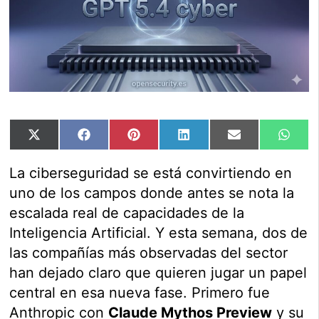
Compartir
Compartir
Compartir
Compartir
Compartir
Comp
X
Facebook
Pinterest
LinkedIn
Email
Wha
en
en
en
en
en
en
(Twitter)
La ciberseguridad se está convirtiendo en
uno de los campos donde antes se nota la
escalada real de capacidades de la
Inteligencia Artificial. Y esta semana, dos de
las compañías más observadas del sector
han dejado claro que quieren jugar un papel
central en esa nueva fase. Primero fue
Anthropic con
Claude Mythos Preview
y su