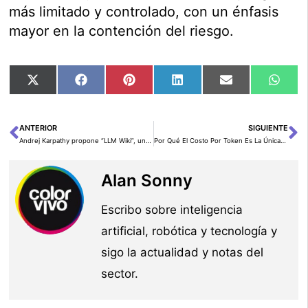
más limitado y controlado, con un énfasis
mayor en la contención del riesgo.
Compartir
Compartir
Compartir
Compartir
Compartir
Comp
X
Facebook
Pinterest
LinkedIn
Email
Wha
en
en
en
en
en
en
(Twitter)
ANTERIOR
SIGUIENTE
Ant
Si
Andrej Karpathy propone “LLM Wiki”, una nueva forma de usar la IA para construir una base de conocimiento viva
Por Qué El Costo Por Token Es La Única Métrica Que Importa
Alan Sonny
Escribo sobre inteligencia
artificial, robótica y tecnología y
sigo la actualidad y notas del
sector.