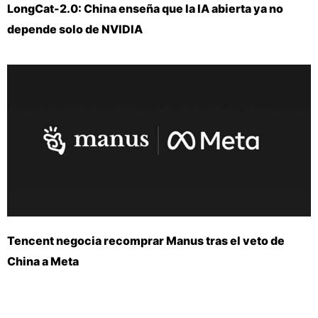
LongCat-2.0: China enseña que la IA abierta ya no
depende solo de NVIDIA
Tencent negocia recomprar Manus tras el veto de
China a Meta