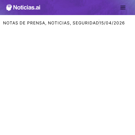
Ir
al
contenido
NOTAS DE PRENSA
,
NOTICIAS
,
SEGURIDAD
15/04/2026