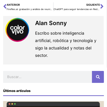
ANTERIOR
SIGUIENTE
Ant
Si
Fireflies.ai: grabación y análisis de reuniones con IA
ChatGPT para seguir tendencias en Reddit y Meneame
Alan Sonny
Escribo sobre inteligencia
artificial, robótica y tecnología y
sigo la actualidad y notas del
sector.
Buscar
Últimos artículos