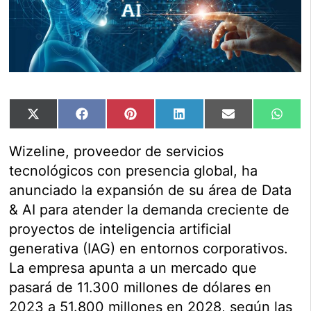
Compartir
Compartir
Compartir
Compartir
Compartir
Comp
X
Facebook
Pinterest
LinkedIn
Email
Wha
en
en
en
en
en
en
(Twitter)
Wizeline, proveedor de servicios
tecnológicos con presencia global, ha
anunciado la expansión de su área de Data
& AI para atender la demanda creciente de
proyectos de inteligencia artificial
generativa (IAG) en entornos corporativos.
La empresa apunta a un mercado que
pasará de 11.300 millones de dólares en
2023 a 51.800 millones en 2028, según las