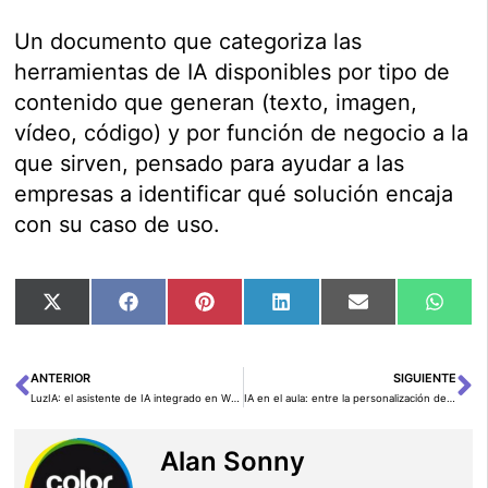
Un documento que categoriza las
herramientas de IA disponibles por tipo de
contenido que generan (texto, imagen,
vídeo, código) y por función de negocio a la
que sirven, pensado para ayudar a las
empresas a identificar qué solución encaja
con su caso de uso.
Compartir
Compartir
Compartir
Compartir
Compartir
Comp
X
Facebook
Pinterest
LinkedIn
Email
Wha
en
en
en
en
en
en
(Twitter)
ANTERIOR
SIGUIENTE
Ant
Si
LuzIA: el asistente de IA integrado en WhatsApp
IA en el aula: entre la personalización del aprendizaje y el riesgo de plagio
Alan Sonny