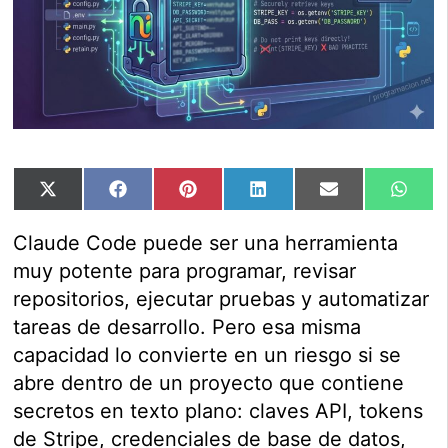
Compartir
Compartir
Compartir
Compartir
Compartir
Comp
X
Facebook
Pinterest
LinkedIn
Email
Wha
en
en
en
en
en
en
(Twitter)
Claude Code puede ser una herramienta
muy potente para programar, revisar
repositorios, ejecutar pruebas y automatizar
tareas de desarrollo. Pero esa misma
capacidad lo convierte en un riesgo si se
abre dentro de un proyecto que contiene
secretos en texto plano: claves API, tokens
de Stripe, credenciales de base de datos,