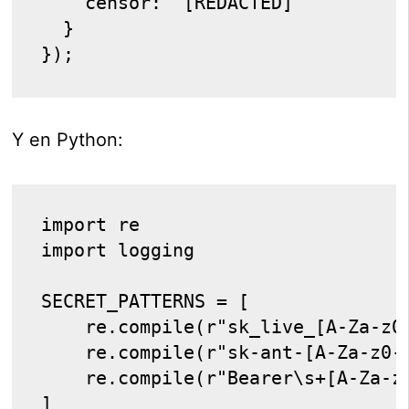
    censor: "[REDACTED]"
  }
});
Y en Python:
import re
import logging
SECRET_PATTERNS = [
    re.compile(r"sk_live_[A-Za-z0
    re.compile(r"sk-ant-[A-Za-z0-
    re.compile(r"Bearer\s+[A-Za-z
]