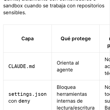
sandbox cuando se trabaja con repositorios
sensibles.
Capa
Qué protege
p
No
Orienta al
CLAUDE.md
a
agente
té
Bloquea
N
settings.json
herramientas
to
con
deny
internas de
s
lectura/escritura
B