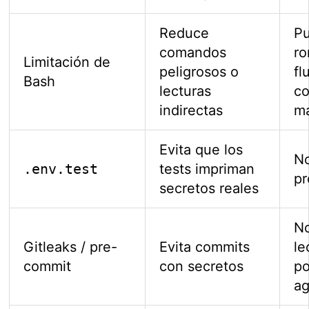
Reduce
P
comandos
r
Limitación de
peligrosos o
fl
Bash
lecturas
co
indirectas
m
Evita que los
No
.env.test
tests impriman
pr
secretos reales
No
Gitleaks / pre-
Evita commits
le
commit
con secretos
po
a