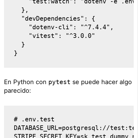
    "test:watch": "dotenv -e .env
  },
  "devDependencies": {
    "dotenv-cli": "^7.4.4",
    "vitest": "^3.0.0"
  }
}
En Python con
pytest
se puede hacer algo
parecido:
# .env.test
DATABASE_URL=postgresql://test:te
STRIPE_SECRET_KEY=sk_test_dummy_n