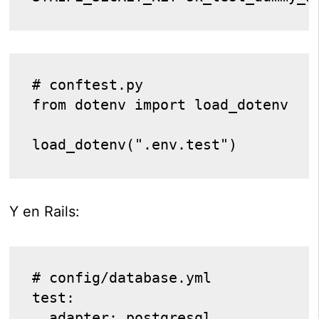
# conftest.py
from dotenv import load_dotenv
load_dotenv(".env.test")
Y en Rails:
# config/database.yml
test:
  adapter: postgresql