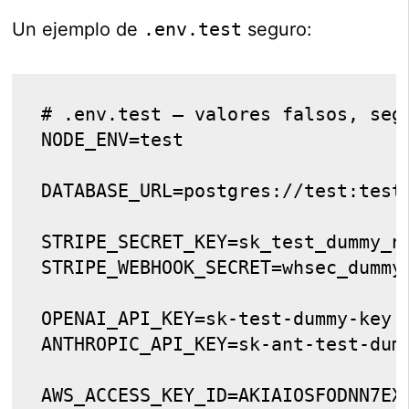
Un ejemplo de
.env.test
seguro:
# .env.test — valores falsos, seg
NODE_ENV=test
DATABASE_URL=postgres://test:test
STRIPE_SECRET_KEY=sk_test_dummy_n
STRIPE_WEBHOOK_SECRET=whsec_dummy
OPENAI_API_KEY=sk-test-dummy-key
ANTHROPIC_API_KEY=sk-ant-test-dum
AWS_ACCESS_KEY_ID=AKIAIOSFODNN7EX