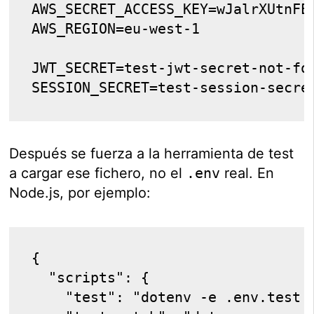
AWS_SECRET_ACCESS_KEY=wJalrXUtnFE
AWS_REGION=eu-west-1
JWT_SECRET=test-jwt-secret-not-fo
SESSION_SECRET=test-session-secre
Después se fuerza a la herramienta de test
a cargar ese fichero, no el
.env
real. En
Node.js, por ejemplo:
{
  "scripts": {
    "test": "dotenv -e .env.test 