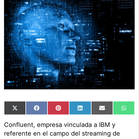
Compartir
Compartir
Compartir
Compartir
Compartir
Comp
X
Facebook
Pinterest
LinkedIn
Email
Wha
en
en
en
en
en
en
(Twitter)
Confluent, empresa vinculada a IBM y
referente en el campo del streaming de