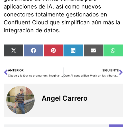
aplicaciones de IA, así como nuevos
conectores totalmente gestionados en
Confluent Cloud que simplifican aún más la
integración de datos.
Compartir
Compartir
Compartir
Compartir
Compartir
Comp
X
Facebook
Pinterest
LinkedIn
Email
Wha
en
en
en
en
en
en
(Twitter)
ANTERIOR
SIGUIENTE
Ant
Si
Claude y la técnica premortem: imaginar el fracaso para tomar mejores decisiones
OpenAI gana a Elon Musk en los tribunales y mira hacia Wall Street
Angel Carrero