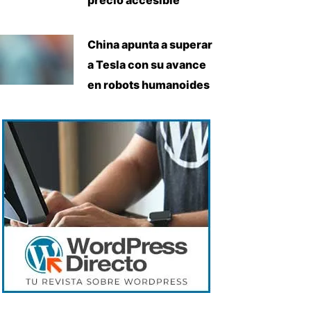
China apunta a superar
a Tesla con su avance
en robots humanoides