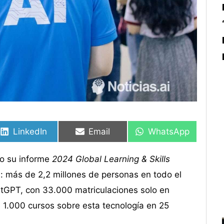
Compartir
Compartir
Compartir
Compartir
Compartir
Compartir
en
en
en
en
en
en
LinkedIn
Email
WhatsApp
do su informe
2024 Global Learning & Skills
ón: más de 2,2 millones de personas en todo el
atGPT, con 33.000 matriculaciones solo en
1.000 cursos sobre esta tecnología en 25