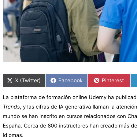
Compartir
Compartir
Compartir
Compartir
Compartir
Compartir
en
en
en
en
en
en
X (Twitter)
Facebook
Pinterest
La plataforma de formación online Udemy ha publica
Trends
, y las cifras de IA generativa llaman la atenci
mundo se han inscrito en cursos relacionados con Ch
España. Cerca de 800 instructores han creado más de 
idiomas.