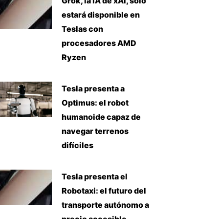
Grok, la IA de xAI, solo
estará disponible en
Teslas con
procesadores AMD
Ryzen
Tesla presenta a
Optimus: el robot
humanoide capaz de
navegar terrenos
difíciles
Tesla presenta el
Robotaxi: el futuro del
transporte autónomo a
precio accesible