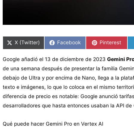
Compartir
Compartir
Compartir
Compartir
Compartir
Compartir
en
en
en
en
en
en
X (Twitter)
Facebook
Pinterest
Google añadió el 13 de diciembre de 2023
Gemini Pr
de una semana después de presentar la familia Gemini.
debajo de Ultra y por encima de Nano, llega a la pla
texto e imágenes, lo que lo coloca en el mismo territ
diferencia de precio es notable: Google anunció tarifa
desarrolladores que hasta entonces usaban la API de
Qué puede hacer Gemini Pro en Vertex AI