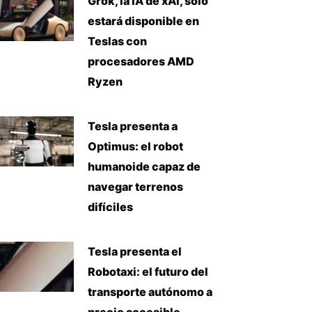
Grok, la IA de xAI, solo
estará disponible en
Teslas con
procesadores AMD
Ryzen
Tesla presenta a
Optimus: el robot
humanoide capaz de
navegar terrenos
difíciles
Tesla presenta el
Robotaxi: el futuro del
transporte autónomo a
precio accesible