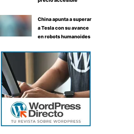
China apunta a superar
a Tesla con su avance
en robots humanoides