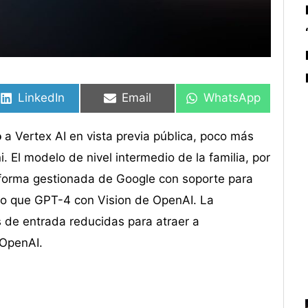
Compartir
Compartir
Compartir
Compartir
Compartir
Compartir
en
en
en
en
en
en
LinkedIn
Email
WhatsApp
o
a Vertex AI en vista previa pública, poco más
 El modelo de nivel intermedio de la familia, por
taforma gestionada de Google con soporte para
orio que GPT-4 con Vision de OpenAI. La
s de entrada reducidas para atraer a
 OpenAI.