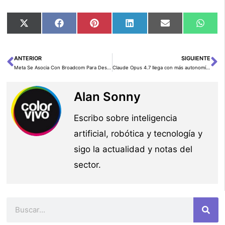
Compartir
Compartir
Compartir
Compartir
Compartir
Comp
X
Facebook
Pinterest
LinkedIn
Email
Wha
en
en
en
en
en
en
(Twitter)
ANTERIOR
SIGUIENTE
Ant
Si
Meta Se Asocia Con Broadcom Para Desarrollar Silicio Personalizado Para IA
Claude Opus 4.7 llega con más autonomía para programar y revisar código
Alan Sonny
Escribo sobre inteligencia
artificial, robótica y tecnología y
sigo la actualidad y notas del
sector.
Buscar