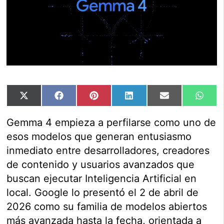
Compartir
Compartir
Compartir
Compartir
Compartir
Comp
X
Facebook
Pinterest
LinkedIn
Email
Wha
en
en
en
en
en
en
(Twitter)
Gemma 4 empieza a perfilarse como uno de
esos modelos que generan entusiasmo
inmediato entre desarrolladores, creadores
de contenido y usuarios avanzados que
buscan ejecutar Inteligencia Artificial en
local. Google lo presentó el 2 de abril de
2026 como su familia de modelos abiertos
más avanzada hasta la fecha, orientada a