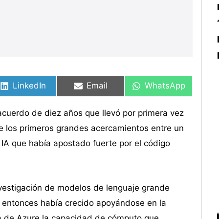
Compartir
Compartir
Compartir
Compartir
Compartir
Compartir
en
en
en
en
en
en
LinkedIn
Email
WhatsApp
cuerdo de diez años que llevó por primera vez
de los primeros grandes acercamientos entre un
IA que había apostado fuerte por el código
 investigación de modelos de lenguaje grande
ta entonces había crecido apoyándose en la
ra de Azure la capacidad de cómputo que