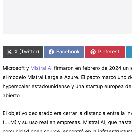
Compartir
Compartir
Compartir
Compartir
Compartir
Compartir
en
en
en
en
en
en
X (Twitter)
Facebook
Pinterest
Microsoft y
Mistral AI
firmaron en febrero de 2024 un a
el modelo Mistral Large a Azure. El pacto marcó uno 
hyperscaler estadounidense y una startup europea de 
abierto.
El objetivo declarado era cerrar la distancia entre la
(LLM) y su uso real en empresas. Mistral AI, que has
comunidad open source, encontró en la infraestructu