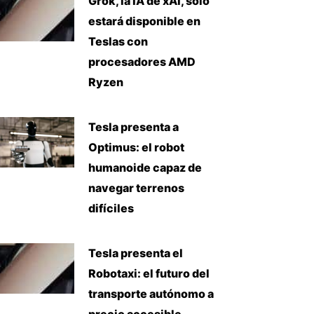
Grok, la IA de xAI, solo
estará disponible en
Teslas con
procesadores AMD
Ryzen
Tesla presenta a
Optimus: el robot
humanoide capaz de
navegar terrenos
difíciles
Tesla presenta el
Robotaxi: el futuro del
transporte autónomo a
precio accesible