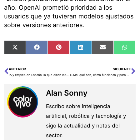
año. OpenAI prometió prioridad a los
usuarios que ya tuvieran modelos ajustados
sobre versiones anteriores.
Compartir
Compartir
Compartir
Compartir
Compartir
Comp
X
Facebook
Pinterest
LinkedIn
Email
Wha
en
en
en
en
en
en
(Twitter)
ANTERIOR
SIGUIENTE
Ant
Si
IA y empleo en España: lo que dicen los directivos
LLMs: qué son, cómo funcionan y para qué sirven
Alan Sonny
Escribo sobre inteligencia
artificial, robótica y tecnología y
sigo la actualidad y notas del
sector.