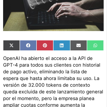
Compartir
Compartir
Compartir
Compartir
Compartir
Comp
X
Facebook
Pinterest
LinkedIn
Email
Wha
en
en
en
en
en
en
(Twitter)
OpenAI ha abierto el acceso a la API de
GPT-4 para todos sus clientes con historial
de pago activo, eliminando la lista de
espera que hasta ahora limitaba su uso. La
versión de 32.000 tokens de contexto
queda excluida de este lanzamiento general
por el momento, pero la empresa planea
ampliar cuotas conforme aumenta la