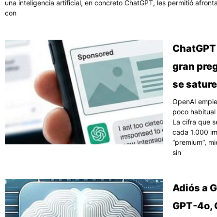
una inteligencia artificial, en concreto ChatGPT, les permitió afron
con
ChatGPT 
gran preg
se satur
OpenAI empie
poco habitual 
La cifra que 
cada 1.000 im
“premium”, mie
sin
Adiós a 
GPT-4o, 