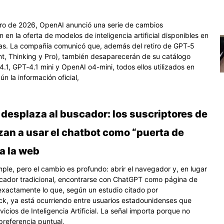
ero de 2026, OpenAI anunció una serie de cambios
en la oferta de modelos de inteligencia artificial disponibles en
as. La compañía comunicó que, además del retiro de GPT‑5
ant, Thinking y Pro), también desaparecerán de su catálogo
.1, GPT‑4.1 mini y OpenAI o4-mini, todos ellos utilizados en
n la información oficial,
desplaza al buscador: los suscriptores de
zan a usar el chatbot como “puerta de
a la web
mple, pero el cambio es profundo: abrir el navegador y, en lugar
cador tradicional, encontrarse con ChatGPT como página de
s exactamente lo que, según un estudio citado por
, ya está ocurriendo entre usuarios estadounidenses que
icios de Inteligencia Artificial. La señal importa porque no
preferencia puntual,