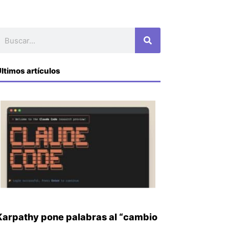
uscar
ltimos artículos
Karpathy pone palabras al “cambio