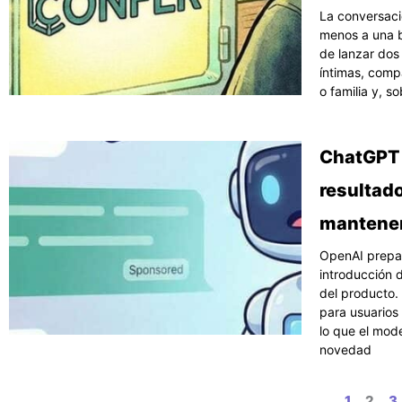
La conversació
menos a una b
de lanzar dos
íntimas, comp
o familia y, s
ChatGPT 
resultado
mantener
OpenAI prepar
introducción 
del producto.
para usuarios
lo que el mod
novedad
1
2
3