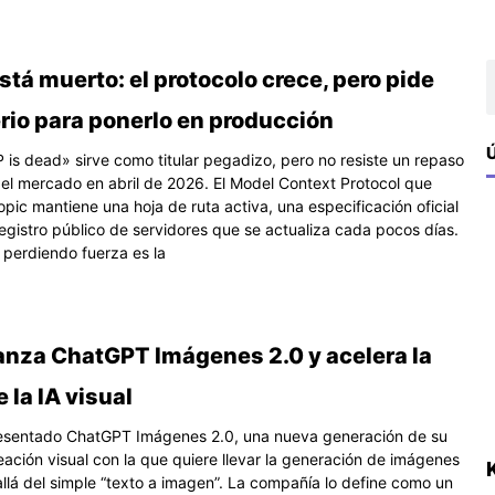
na
ágina
Página
Página
B
tá muerto: el protocolo crece, pero pide
rio para ponerlo en producción
Ú
 is dead» sirve como titular pegadizo, pero no resiste un repaso
 del mercado en abril de 2026. El Model Context Protocol que
pic mantiene una hoja de ruta activa, una especificación oficial
registro público de servidores que se actualiza cada pocos días.
 perdiendo fuerza es la
anza ChatGPT Imágenes 2.0 y acelera la
e la IA visual
esentado ChatGPT Imágenes 2.0, una nueva generación de su
eación visual con la que quiere llevar la generación de imágenes
llá del simple “texto a imagen”. La compañía lo define como un