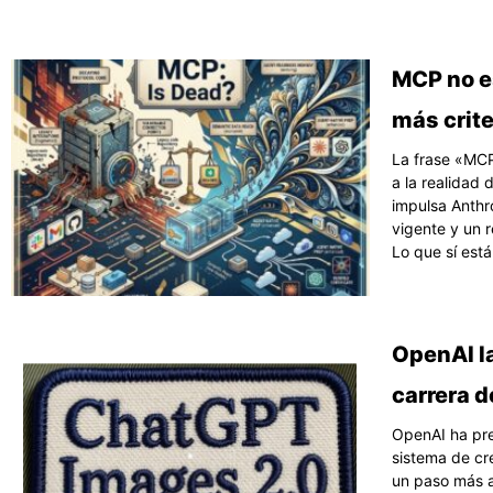
Página
Pági
P
MCP no es
más crite
La frase «MCP
a la realidad
impulsa Anthro
vigente y un 
Lo que sí está
OpenAI l
carrera d
OpenAI ha pr
sistema de cr
un paso más a