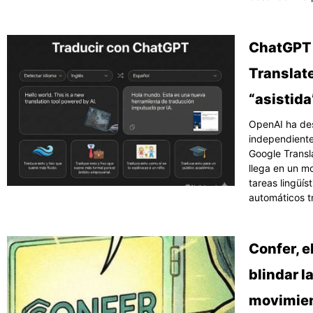
ChatGPT T
Translate
“asistida
OpenAI ha de
independiente
Google Transl
llega en un m
tareas lingüí
automáticos t
Confer, e
blindar l
movimien