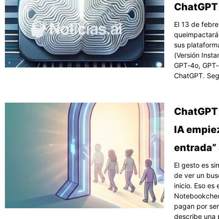
ChatGPT
El 13 de febr
queimpactarán 
sus plataform
(Versión Inst
GPT‑4o, GPT‑4
ChatGPT. Segú
ChatGPT 
IA empie
entrada” 
El gesto es si
de ver un bus
inicio. Eso e
Notebookcheck
pagan por serv
describe una 