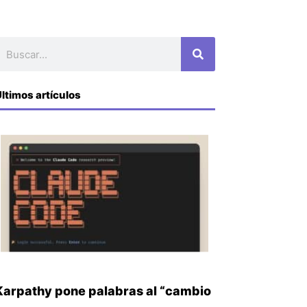
uscar
ltimos artículos
Karpathy pone palabras al “cambio