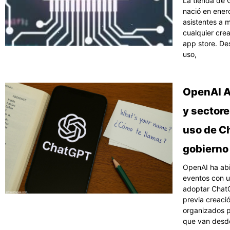
La tienda de
nació en ener
asistentes a 
cualquier crea
app store. De
uso,
OpenAI A
y sectore
uso de C
gobierno
OpenAI ha abi
eventos con u
adoptar ChatG
previa creac
organizados p
que van desd