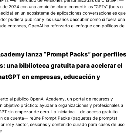
 GPTs —el mercado de versiones personalizadas de ChatGPT—
o de 2024 con una ambición clara: convertir los “GPTs” (bots o
medida) en un ecosistema de aplicaciones conversacionales que
dor pudiera publicar y los usuarios descubrir como si fuera una
sde entonces, OpenAI ha reforzado el enfoque con políticas de
cademy lanza “Prompt Packs” por perfiles
s: una biblioteca gratuita para acelerar el
hatGPT en empresas, educación y
erto al público OpenAI Academy, un portal de recursos y
n objetivo práctico: ayudar a organizaciones y profesionales a
PT sin empezar de cero. La iniciativa —de acceso gratuito
ión de cuenta— reúne Prompt Packs (paquetes de prompts)
or rol y sector, sesiones y contenido curado para casos de uso
e