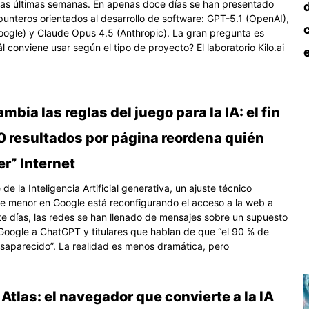
las últimas semanas. En apenas doce días se han presentado
punteros orientados al desarrollo de software: GPT-5.1 (OpenAI),
oogle) y Claude Opus 4.5 (Anthropic). La gran pregunta es
l conviene usar según el tipo de proyecto? El laboratorio Kilo.ai
mbia las reglas del juego para la IA: el fin
0 resultados por página reordena quién
r” Internet
de la Inteligencia Artificial generativa, un ajuste técnico
 menor en Google está reconfigurando el acceso a la web a
te días, las redes se han llenado de mensajes sobre un supuesto
Google a ChatGPT y titulares que hablan de que “el 90 % de
esaparecido”. La realidad es menos dramática, pero
tlas: el navegador que convierte a la IA