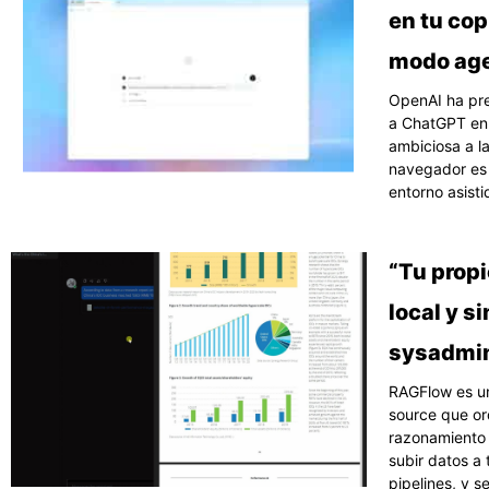
en tu cop
modo age
OpenAI ha pr
a ChatGPT en 
ambiciosa a la
navegador es “
entorno asist
“Tu prop
local y s
sysadmi
RAGFlow es u
source que or
razonamiento 
subir datos a 
pipelines, y 