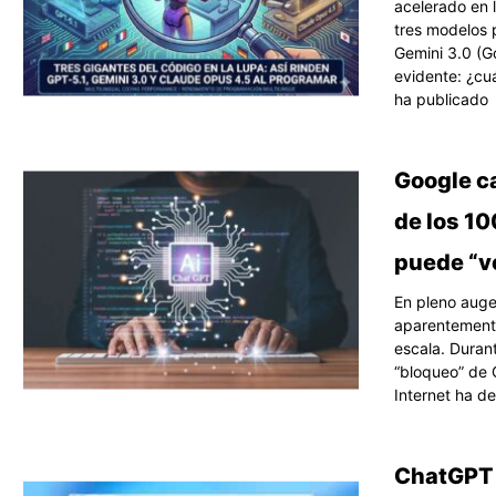
acelerado en 
tres modelos 
Gemini 3.0 (G
evidente: ¿cuá
ha publicado
Google ca
de los 10
puede “ve
En pleno auge 
aparentemente
escala. Duran
“bloqueo” de 
Internet ha d
ChatGPT A