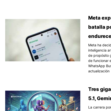
Página
Pági
P
Meta exp
batalla p
endurec
Meta ha decid
inteligencia a
de propósito 
de funcionar e
WhatsApp Busi
actualización
Tres giga
5.1, Gemi
La carrera po