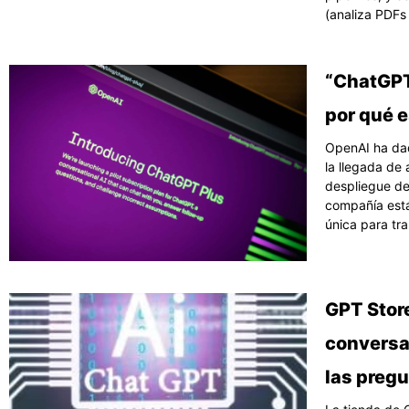
(analiza PDFs
“ChatGPT 
por qué 
OpenAI ha dad
la llegada de
despliegue de 
compañía está
única para tra
GPT Store
conversa
las preg