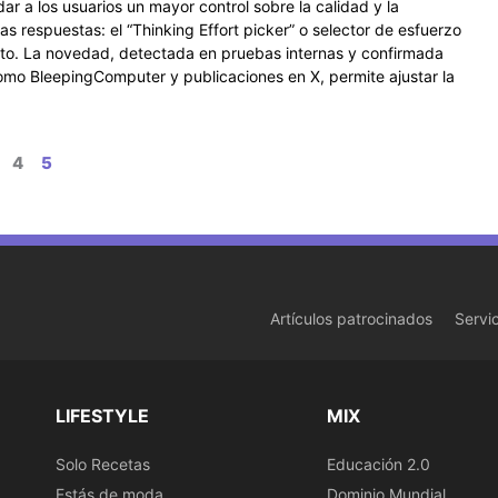
r a los usuarios un mayor control sobre la calidad y la
as respuestas: el “Thinking Effort picker” o selector de esfuerzo
o. La novedad, detectada en pruebas internas y confirmada
omo BleepingComputer y publicaciones en X, permite ajustar la
l
4
5
Artículos patrocinados
Servi
LIFESTYLE
MIX
Solo Recetas
Educación 2.0
Estás de moda
Dominio Mundial