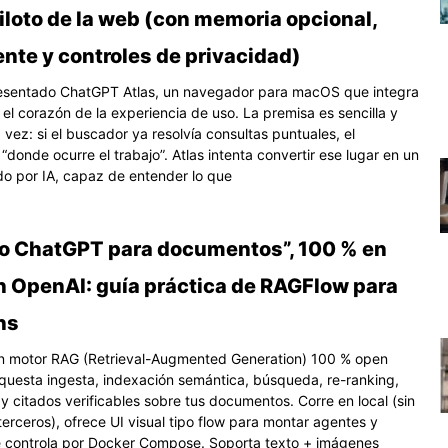
iloto de la web (con memoria opcional,
nte y controles de privacidad)
esentado ChatGPT Atlas, un navegador para macOS que integra
el corazón de la experiencia de uso. La premisa es sencilla y
 vez: si el buscador ya resolvía consultas puntuales, el
donde ocurre el trabajo”. Atlas intenta convertir ese lugar en un
ido por IA, capaz de entender lo que
io ChatGPT para documentos”, 100 % en
in OpenAI: guía práctica de RAGFlow para
ns
n motor RAG (Retrieval-Augmented Generation) 100 % open
questa ingesta, indexación semántica, búsqueda, re-ranking,
y citados verificables sobre tus documentos. Corre en local (sin
terceros), ofrece UI visual tipo flow para montar agentes y
se controla por Docker Compose. Soporta texto + imágenes