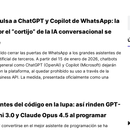
na
ágina
Página
Página
B
ulsa a ChatGPT y Copilot de WhatsApp: la
or el “cortijo” de la IA conversacional se
Ú
e
ido cerrar las puertas de WhatsApp a los grandes asistentes de
rtificial de terceros. A partir del 15 de enero de 2026, chatbots
general como ChatGPT (OpenAI) y Copilot (Microsoft) dejarán
n la plataforma, al quedar prohibido su uso a través de la
ness API. La medida, presentada oficialmente como una
ntes del código en la lupa: así rinden GPT-
ni 3.0 y Claude Opus 4.5 al programar
r convertirse en el mejor asistente de programación se ha