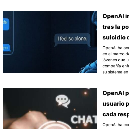
OpenAI i
tras la p
suicidio
OpenAI ha anu
en el marco d
jóvenes que u
compañía enfr
su sistema en
OpenAI pr
usuario p
cada res
OpenAI ha co