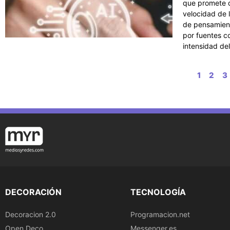
que promete da
velocidad de l
de pensamient
por fuentes c
intensidad de
1
2
3
DECORACIÓN
TECNOLOGÍA
Decoracion 2.0
Programacion.net
Open Deco
Messenger.es