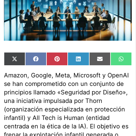
Compartir
Compartir
Compartir
Compartir
Compartir
Comp
X
Facebook
Pinterest
LinkedIn
Email
Wha
en
en
en
en
en
en
(Twitter)
Amazon, Google, Meta, Microsoft y OpenAI
se han comprometido con un conjunto de
principios llamado «Seguridad por Diseño»,
una iniciativa impulsada por Thorn
(organización especializada en protección
infantil) y All Tech is Human (entidad
centrada en la ética de la IA). El objetivo es
frenar la explotación infantil generada o