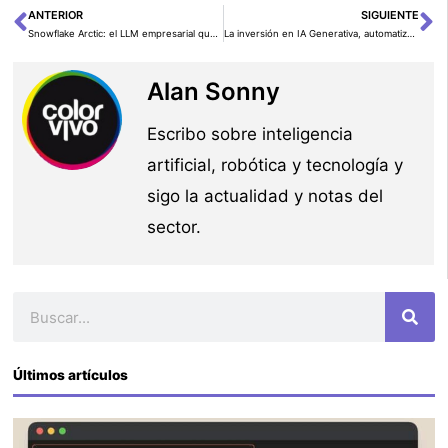
ANTERIOR
SIGUIENTE
Ant
Si
Snowflake Arctic: el LLM empresarial que se abre con Apache 2.0
La inversión en IA Generativa, automatización o analítica avanzada, clave para la supervivencia empresarial
Alan Sonny
Escribo sobre inteligencia
artificial, robótica y tecnología y
sigo la actualidad y notas del
sector.
Buscar
Últimos artículos