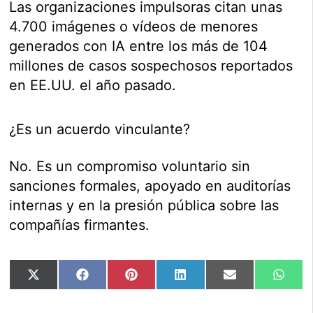
Las organizaciones impulsoras citan unas
4.700 imágenes o vídeos de menores
generados con IA entre los más de 104
millones de casos sospechosos reportados
en EE.UU. el año pasado.
¿Es un acuerdo vinculante?
No. Es un compromiso voluntario sin
sanciones formales, apoyado en auditorías
internas y en la presión pública sobre las
compañías firmantes.
Compartir
Compartir
Compartir
Compartir
Compartir
Comp
X
Facebook
Pinterest
LinkedIn
Email
Wha
en
en
en
en
en
en
(Twitter)