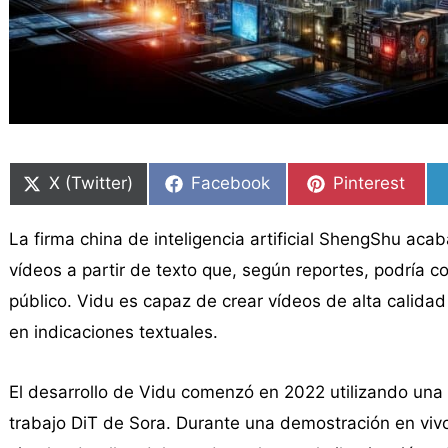
Compartir
Compartir
Compartir
Compartir
Compartir
Compartir
en
en
en
en
en
en
X (Twitter)
Facebook
Pinterest
La firma china de inteligencia artificial ShengShu aca
vídeos a partir de texto que, según reportes, podría 
público. Vidu es capaz de crear vídeos de alta calid
en indicaciones textuales.
El desarrollo de Vidu comenzó en 2022 utilizando una 
trabajo DiT de Sora. Durante una demostración en viv