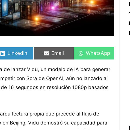
Compartir
Compartir
Compartir
Compartir
Compartir
Compartir
en
en
en
en
en
en
LinkedIn
Email
WhatsApp
ba de lanzar Vidu, un modelo de IA para generar
competir con Sora de OpenAI, aún no lanzado al
ad de 16 segundos en resolución 1080p basados
arquitectura propia que precede al flujo de
o en Beijing, Vidu demostró su capacidad para