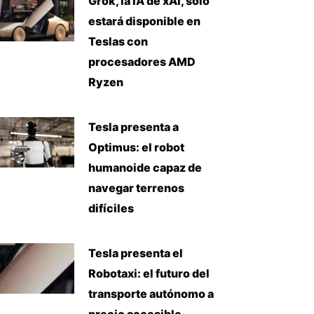
Grok, la IA de xAI, solo
estará disponible en
Teslas con
procesadores AMD
Ryzen
Tesla presenta a
Optimus: el robot
humanoide capaz de
navegar terrenos
difíciles
Tesla presenta el
Robotaxi: el futuro del
transporte autónomo a
precio accesible