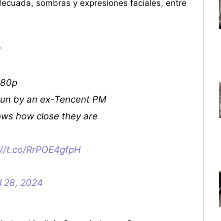
decuada, sombras y expresiones faciales, entre
:
080p
 run by an ex-Tencent PM
ows how close they are
://t.co/RrPOE4gfpH
l 28, 2024