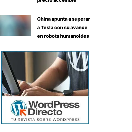
China apunta a superar
a Tesla con su avance
en robots humanoides
iente