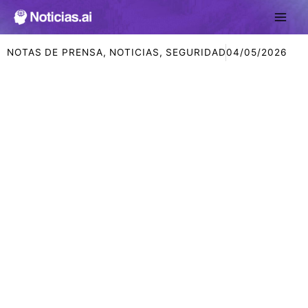
Ir
al
contenido
NOTAS DE PRENSA
,
NOTICIAS
,
SEGURIDAD
04/05/2026