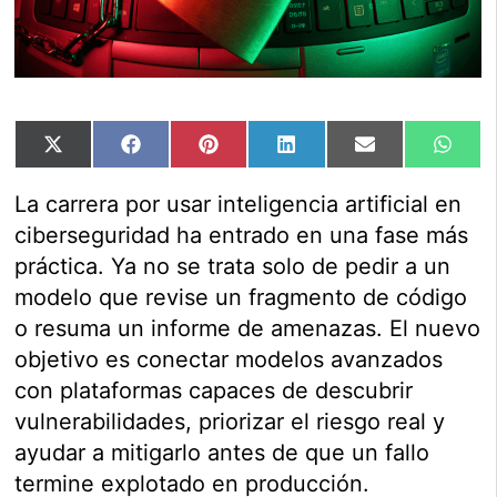
Compartir
Compartir
Compartir
Compartir
Compartir
Comp
X
Facebook
Pinterest
LinkedIn
Email
Wha
en
en
en
en
en
en
(Twitter)
La carrera por usar inteligencia artificial en
ciberseguridad ha entrado en una fase más
práctica. Ya no se trata solo de pedir a un
modelo que revise un fragmento de código
o resuma un informe de amenazas. El nuevo
objetivo es conectar modelos avanzados
con plataformas capaces de descubrir
vulnerabilidades, priorizar el riesgo real y
ayudar a mitigarlo antes de que un fallo
termine explotado en producción.