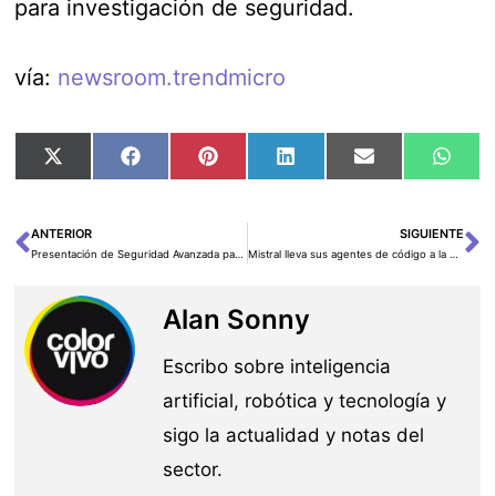
para investigación de seguridad.
vía:
newsroom.trendmicro
Compartir
Compartir
Compartir
Compartir
Compartir
Comp
X
Facebook
Pinterest
LinkedIn
Email
Wha
en
en
en
en
en
en
(Twitter)
ANTERIOR
SIGUIENTE
Ant
Si
Presentación de Seguridad Avanzada para Cuentas
Mistral lleva sus agentes de código a la nube con Medium 3.5
Alan Sonny
Escribo sobre inteligencia
artificial, robótica y tecnología y
sigo la actualidad y notas del
sector.